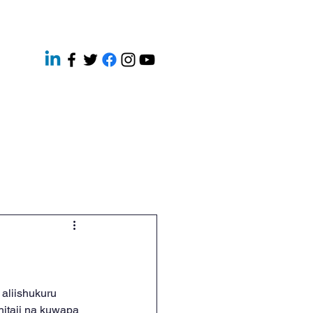
ery
Contact
News
aliishukuru 
hitaji na kuwapa 