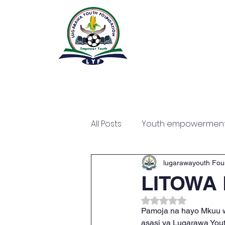
All Posts
Youth empowermen
lugarawayouth Fou
LITOWA
Rated NaN out of 
Pamoja na hayo Mkuu wa
asasi ya Lugarawa Youth