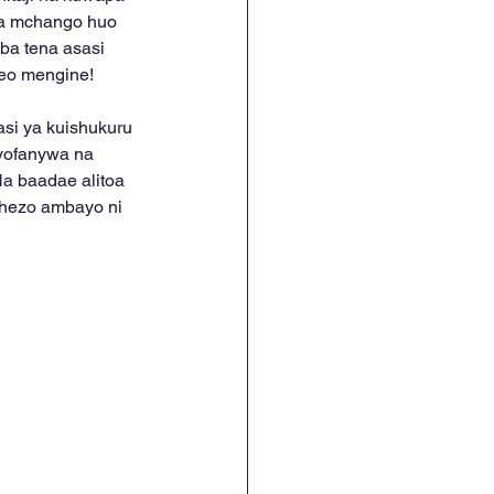
na mchango huo 
a tena asasi 
neo mengine!
si ya kuishukuru 
ayofanywa na 
Na baadae alitoa 
ichezo ambayo ni 