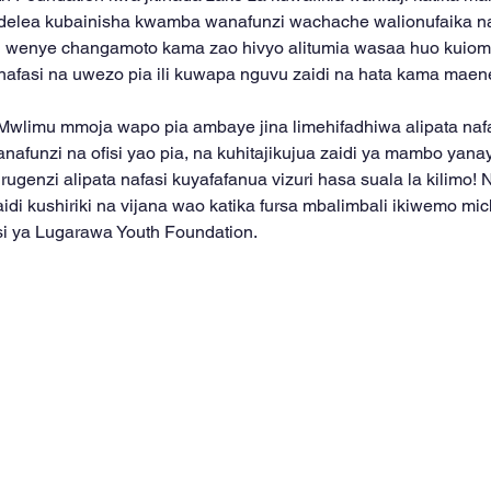
endelea kubainisha kwamba wanafunzi wachache walionufaika 
wenye changamoto kama zao hivyo alitumia wasaa huo kuiomb
nafasi na uwezo pia ili kuwapa nguvu zaidi na hata kama mae
limu mmoja wapo pia ambaye jina limehifadhiwa alipata nafa
nafunzi na ofisi yao pia, na kuhitajikujua zaidi ya mambo yan
genzi alipata nafasi kuyafafanua vizuri hasa suala la kilimo! 
aidi kushiriki na vijana wao katika fursa mbalimbali ikiwemo m
i ya Lugarawa Youth Foundation.