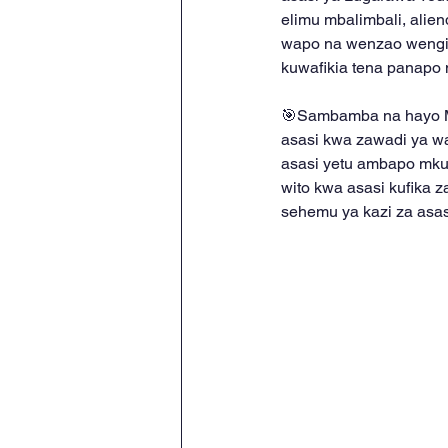
elimu mbalimbali, ali
wapo na wenzao wengi 
kuwafikia tena panapo 
🎯Sambamba na hayo Mw
asasi kwa zawadi ya wa
asasi yetu ambapo mkuru
wito kwa asasi kufika z
sehemu ya kazi za asas