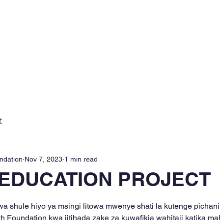
Home
About
Projects
Gall
t
ndation
Nov 7, 2023
1 min read
 EDUCATION PROJECT
5 stars.
 shule hiyo ya msingi litowa mwenye shati la kutenge pichani 
 Foundation kwa jitihada zake za kuwafikia wahitaji katika ma